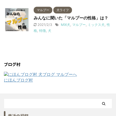
マルプー
犬ライフ
みんなに聞いた「マルプーの性格」は？
2021/2/3
MIX犬
,
マルプー
,
ミックス犬
,
性
格
,
特徴
,
犬
ブログ村
にほんブログ村
最近の投稿