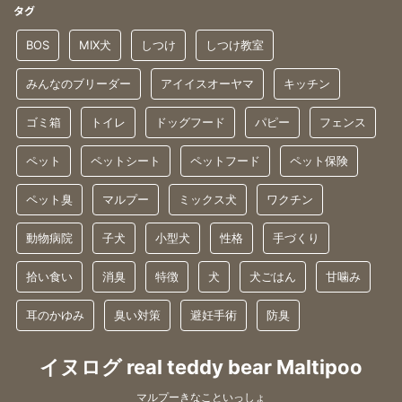
タグ
BOS
MIX犬
しつけ
しつけ教室
みんなのブリーダー
アイイスオーヤマ
キッチン
ゴミ箱
トイレ
ドッグフード
パピー
フェンス
ペット
ペットシート
ペットフード
ペット保険
ペット臭
マルプー
ミックス犬
ワクチン
動物病院
子犬
小型犬
性格
手づくり
拾い食い
消臭
特徴
犬
犬ごはん
甘噛み
耳のかゆみ
臭い対策
避妊手術
防臭
イヌログ real teddy bear Maltipoo
マルプーきなこといっしょ